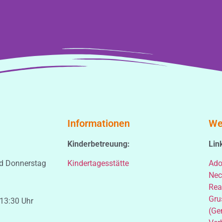
Informationen
We
Kinderbetreuung:
Lin
d Donnerstag
Kindertagesstätte
Ado
Nec
Rea
Gru
 13:30 Uhr
(Ge