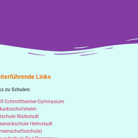
iterführende Links
ks zu Schulen:
lf-Schmitthenner-Gymnasium
karbischofsheim
lschule Waibstadt
seneckschule Helmstadt
meinschaftsschule)