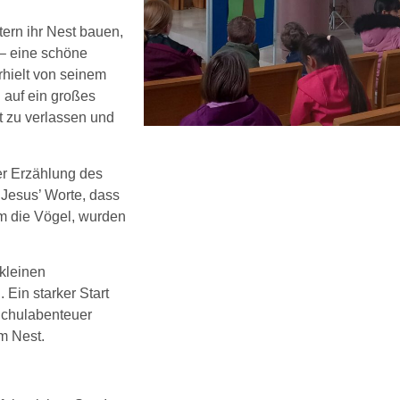
tern ihr Nest bauen,
 – eine schöne
rhielt von seinem
 auf ein großes
st zu verlassen und
er Erzählung des
 Jesus’ Worte, dass
m die Vögel, wurden
kleinen
Ein starker Start
 Schulabenteuer
m Nest.