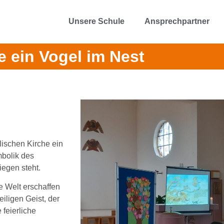
Unsere Schule
Ansprechpartner
e ein Vogel im Nest
lischen Kirche ein
mbolik des
iegen steht.
e Welt erschaffen
eiligen Geist, der
 feierliche