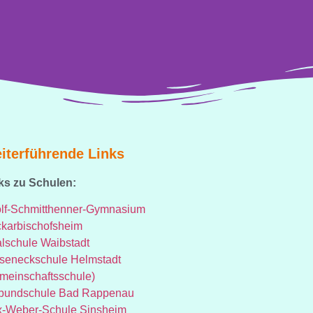
iterführende Links
ks zu Schulen:
lf-Schmitthenner-Gymnasium
karbischofsheim
lschule Waibstadt
seneckschule Helmstadt
meinschaftsschule)
bundschule Bad Rappenau
-Weber-Schule Sinsheim