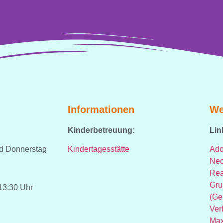
Informationen
We
Kinderbetreuung:
Lin
nd Donnerstag
Kindertagesstätte
Ado
Nec
Rea
Gru
13:30 Uhr
(Ge
Ver
Max