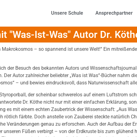
Unsere Schule
Ansprechpartner
it "Was-Ist-Was" Autor Dr. Köth
Makrokosmos – so spannend ist unsere Welt!“ Ein mitreißender 
ich der Besuch des bekannten Autors und Wissenschaftsjournali
Der Autor zahlreicher beliebter „Was ist Was“-Bücher nahm die
os“ – und bewies eindrucksvoll, dass Naturwissenschaft alles 
Styroporball, der scheinbar schwerelos auf einem Luftstrom sch
eantwortete Dr. Köthe nicht nur mit einer einfachen Erklärung, s
ging es mit einem echten Zaubertrick der Wissenschaft: „Aus Wa
ch rötlich färbte. Doch anstelle von Zauberei steckte natürlich Ch
olche Veränderungen genau zu erforschen. Auch der Aufbau der 
ter unseren Füßen verbirgt – von der Erdkruste bis zum glühend 