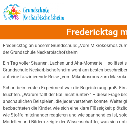
Inhalt
springen
Fredericktag m
Fredericktag an unserer Grundschule: „Vom Mikrokosmos zum 
der Grundschule Neckarbischofsheim
Ein Tag voller Staunen, Lachen und Aha-Momente – so lässt s
Grundschule Neckarbischofsheim wohl am besten beschreiben. 
auf eine faszinierende Reise „vom Mikrokosmos zum Makrokosm
Schon beim ersten Experiment war die Begeisterung groß: Ein 
leuchten. „Warum fällt der Ball nicht runter?“ – diese Frage b
anschaulichen Beispielen, die jeder verstehen konnte. Weiter 
beobachteten die Kinder, wie sich eine klare Flüssigkeit plötzli
wie Stoffe miteinander reagieren und wie spannend es ist, s
Modellen und Bildern zeigte der Wissenschaftler, was sich un